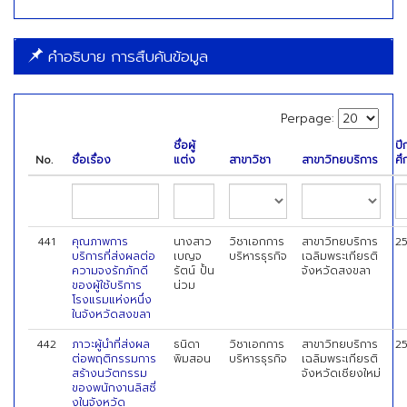
คำอธิบาย การสืบค้นข้อมูล
Perpage:
ชื่อผู้
ปี
No.
ชื่อเรื่อง
แต่ง
สาขาวิชา
สาขาวิทยบริการ
ศึ
441
คุณภาพการ
นางสาว
วิชาเอกการ
สาขาวิทยบริการ
2
บริการที่ส่งผลต่อ
เบญจ
บริหารธุรกิจ
เฉลิมพระเกียรติ
ความจงรักภักดี
รัตน์ ปั้น
จังหวัดสงขลา
ของผู้ใช้บริการ
น่วม
โรงแรมแห่งหนึ่ง
ในจังหวัดสงขลา
442
ภาวะผู้นำที่ส่งผล
ธนิดา
วิชาเอกการ
สาขาวิทยบริการ
2
ต่อพฤติกรรมการ
พิมสอน
บริหารธุรกิจ
เฉลิมพระเกียรติ
สร้างนวัตกรรม
จังหวัดเชียงใหม่
ของพนักงานลิสซี่
งในจังหวัด