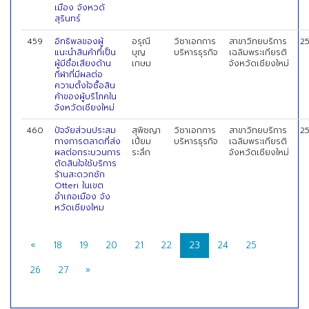
เมือง จังหวดั
สุรินทร์
459
อิทธิพลของผู้
อรุณี
วิชาเอกการ
สาขาวิทยบริการ
2
แนะนำสินค้าที่เป็น
บุญ
บริหารธุรกิจ
เฉลิมพระเกียรติ
ผู้มีชื่อเสียงด้าน
เกษม
จังหวัดเชียงใหม่
กีฬาที่มีผลต่อ
ความตั้งใจซื้อสิน
ค้าของผู้บริโภคใน
จังหวัดเชียงใหม่
460
ปัจจัยส่วนประสม
สุพิชญา
วิชาเอกการ
สาขาวิทยบริการ
2
ทางการตลาดที่ส่ง
เปี่ยม
บริหารธุรกิจ
เฉลิมพระเกียรติ
ผลต่อกระบวนการ
ระลึก
จังหวัดเชียงใหม่
ตัดสินใจใช้บริการ
ร้านสะดวกซัก
Otteri ในเขต
อำเภอเมือง จัง
หวัดเชียงใหม
«
18
19
20
21
22
23
24
25
26
27
»