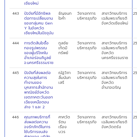
เชียงใหม่
443
ปัจจัยที่มีอิทธิพล
ธัญชนก
วิชาเอกการ
สาขาวิทยบริการ
2
ต่อการเปลี่ยนงาน
ใจคำ
บริหารธุรกิจ
เฉลิมพระเกียรติ
ของกลุ่มคน Gen
จังหวัดเชียงใหม่
Y ในจังหวัด
เชียงใหม่ในปัจจุบัน
444
การตัดสินใจซื้อ
กูลชัย
วิชาเอกการ
สาขาวิทยบริการ
2
ทองรูปพรรณ
เกิดมี
บริหารธุรกิจ
เฉลิมพระเกียรติ
ของผู้บริโภคใน
ทรัพย์
จังหวัด
อำเภอร่อนภิบูลย์
นครศรีธรรมราช
จ.นครศรีธรรมราช
445
ปัจจัยที่ส่งผลต่อ
ณัฐวิภา
วิชาเอกการ
สาขาวิทยบริการ
2
ความสุขในการ
ลิ้มนันท
บริหารธุรกิจ
เฉลิมพระเกียรติ
ทำงานของ
เสรี
จังหวัด
บุคลากรสำนักงาน
อำนาจเจริญ
พาณิชย์จังหวัด
เขตภาคตะวันออก
เฉียงเหนือตอน
ล่าง 1 และ 2
446
คุณภาพบริการที่
ศาศวัต
วิชาเอกการ
สาขาวิทยบริการ
2
ส่งผลต่อความ
รัตน
บริหารธุรกิจ
เฉลิมพระเกียรติ
จงรักภักดีในการ
เรือง
จังหวัดตรัง
ใช้บริการขนส่ง
บวร
พัสดุของ บริษัท