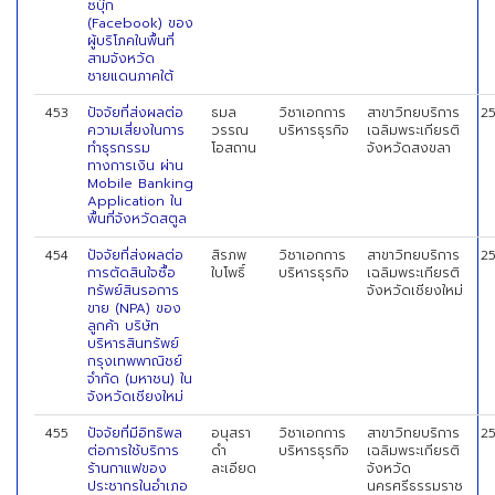
ซบุ๊ก
(Facebook) ของ
ผู้บริโภคในพื้นที่
สามจังหวัด
ชายแดนภาคใต้
453
ปัจจัยที่ส่งผลต่อ
ธมล
วิชาเอกการ
สาขาวิทยบริการ
2
ความเสี่ยงในการ
วรรณ
บริหารธุรกิจ
เฉลิมพระเกียรติ
ทำธุรกรรม
โอสถาน
จังหวัดสงขลา
ทางการเงิน ผ่าน
Mobile Banking
Application ใน
พื้นที่จังหวัดสตูล
454
ปัจจัยที่ส่งผลต่อ
สิรภพ
วิชาเอกการ
สาขาวิทยบริการ
2
การตัดสินใจซื้อ
ใบโพธิ์
บริหารธุรกิจ
เฉลิมพระเกียรติ
ทรัพย์สินรอการ
จังหวัดเชียงใหม่
ขาย (NPA) ของ
ลูกค้า บริษัท
บริหารสินทรัพย์
กรุงเทพพาณิชย์
จำกัด (มหาชน) ใน
จังหวัดเชียงใหม่
455
ปัจจัยที่มีอิทธิพล
อนุสรา
วิชาเอกการ
สาขาวิทยบริการ
2
ต่อการใช้บริการ
ดำ
บริหารธุรกิจ
เฉลิมพระเกียรติ
ร้านกาแฟของ
ละเอียด
จังหวัด
ประชากรในอำเภอ
นครศรีธรรมราช