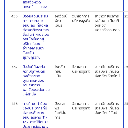
สิชลจังหวัด
นครศรีธรรมราช
456
ปัจจัยส่วนประสม
อภิวัฒน์
วิชาเอกการ
สาขาวิทยบริการ
2
ทางการตลาด
พัฒ
บริหารธุรกิจ
เฉลิมพระเกียรติ
ออนไลน์ ที่ส่งผล
เชียร
จังหวัด
ต่อพฤติกรรมการ
นครศรีธรรมราช
ซื้อสินค้าผ่านระบบ
ออนไลน์ของผู้
บริโภคในเขต
อำเภอเคียนซา
จังหวัด
สุราษฎร์ธานี
457
ปัจจัยที่มีผลต่อ
โชคชัย
วิชาเอกการ
สาขาวิทยบริการ
2
ความผูกพันต่อ
กลม
บริหารธุรกิจ
เฉลิมพระเกียรติ
องค์กรของ
แป้น
จังหวัดเชียงใหม่
บุคลากรหน่วย
งานราชการ
พลเรือนระดับกรม
แห่งหนึ่ง
458
การศึกษาค่านิยม
ปัญญา
วิชาเอกการ
สาขาวิทยบริการ
2
ของประชากรที่มี
พร
บริหารธุรกิจ
เฉลิมพระเกียรติ
ต่อการซื้อของ
จิตต์มั่น
จังหวัดบุรีรัมย์
ออนไลน์ผ่าน Tik
การ
Tok กรณีศึกษา :
ประชากรในอำเภอ